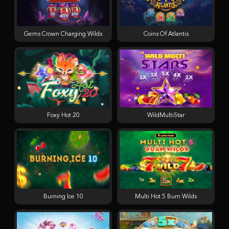
Gems Crown Charging Wilds
Coins Of Atlantis
Foxy Hot 20
WildMultiStar
Burning Ice 10
Multi Hot 5 Burn Wilds