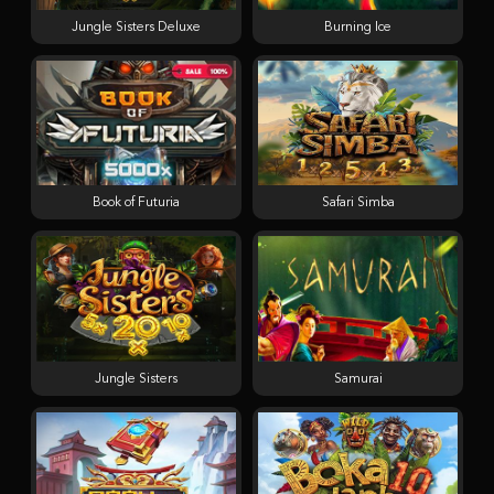
Jungle Sisters Deluxe
Burning Ice
Book of Futuria
Safari Simba
Jungle Sisters
Samurai