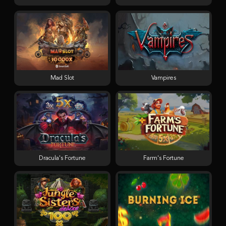
Mad Slot
Vampires
Dracula's Fortune
Farm's Fortune