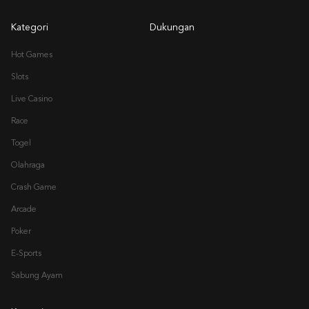
Kategori
Dukungan
Hot Games
Slots
Live Casino
Race
Togel
Olahraga
Crash Game
Arcade
Poker
E-Sports
Sabung Ayam