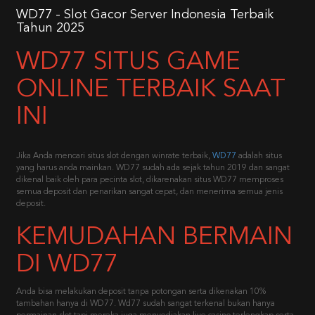
WD77 - Slot Gacor Server Indonesia Terbaik
Tahun 2025
WD77 SITUS GAME
ONLINE TERBAIK SAAT
INI
Jika Anda mencari situs slot dengan winrate terbaik,
WD77
adalah situs
yang harus anda mainkan. WD77 sudah ada sejak tahun 2019 dan sangat
dikenal baik oleh para pecinta slot, dikarenakan situs WD77 memproses
semua deposit dan penarikan sangat cepat, dan menerima semua jenis
deposit.
KEMUDAHAN BERMAIN
DI WD77
Anda bisa melakukan deposit tanpa potongan serta dikenakan 10%
tambahan hanya di
WD77. Wd77 sudah sangat terkenal bukan hanya