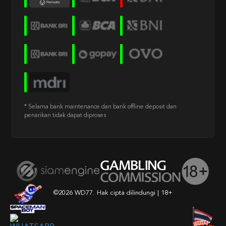
* Selama bank maintenance dan bank offline deposit dan
penarikan tidak dapat diproses
©2026 WD77. Hak cipta dilindungi | 18+