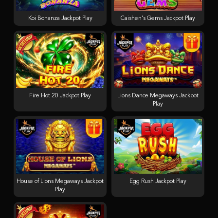
Koi Bonanza Jackpot Play
Caishen's Gems Jackpot Play
Fire Hot 20 Jackpot Play
Lions Dance Megaways Jackpot
Play
House of Lions Megaways Jackpot
Egg Rush Jackpot Play
Play