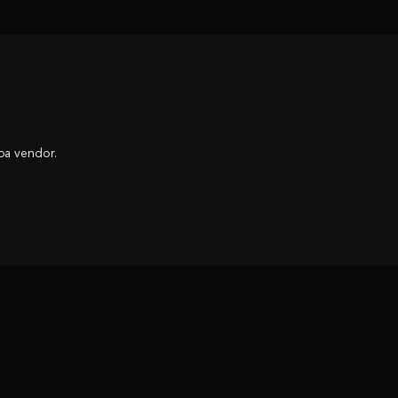
pa vendor.