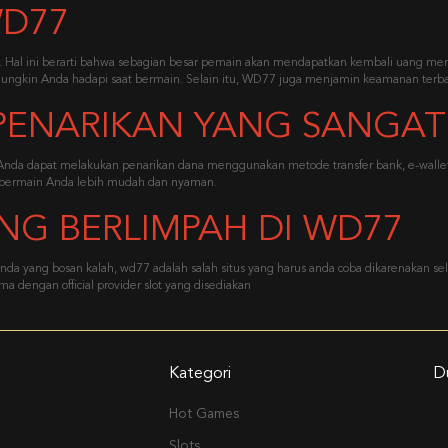
WD77
ran. Hal ini berarti bahwa sebagian besar pemain akan mendapatkan kembali uang 
gkin Anda hadapi saat bermain. Selain itu, WD77 juga menjamin keamanan terba
 PENARIKAN YANG SANGAT
 Anda dapat melakukan penarikan dana menggunakan metode transfer bank, e-wall
n bermain Anda lebih mudah dan nyaman.
G BERLIMPAH DI WD77
da yang bosan kalah, wd77 adalah salah situs yang harus anda coba dikarenakan sel
dengan official provider slot yang disediakan
Kategori
D
Hot Games
Slots