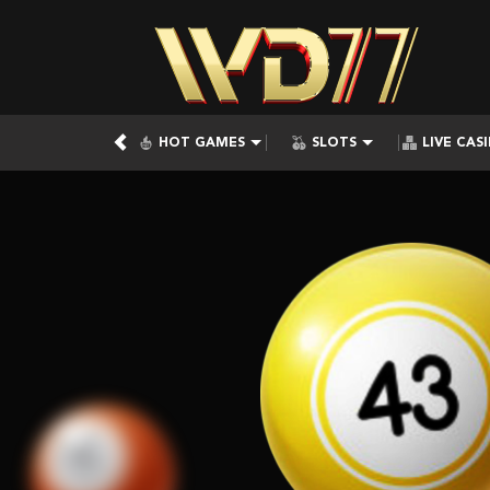
HOT GAMES
SLOTS
LIVE CAS