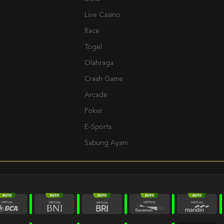
Live Casino
Race
Togel
Olahraga
Crash Game
Arcade
Poker
E-Sports
Sabung Ayam