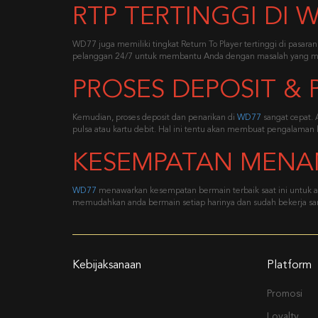
RTP TERTINGGI DI 
WD77 juga memiliki tingkat Return To Player tertinggi di pasa
pelanggan 24/7 untuk membantu Anda dengan masalah yang mun
PROSES DEPOSIT &
Kemudian, proses deposit dan penarikan di
WD77
sangat cepat.
pulsa atau kartu debit. Hal ini tentu akan membuat pengalama
KESEMPATAN MENAN
WD77
menawarkan kesempatan bermain terbaik saat ini untuk an
memudahkan anda bermain setiap harinya dan sudah bekerja sama 
Kebijaksanaan
Platform
Promosi
Loyalty