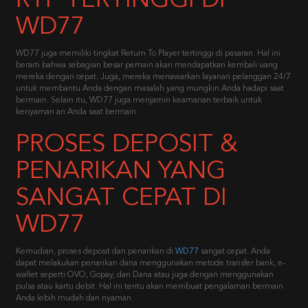
RTP TERTINGGI DI
WD77
WD77 juga memiliki tingkat Return To Player tertinggi di pasaran. Hal ini
berarti bahwa sebagian besar pemain akan mendapatkan kembali uang
mereka dengan cepat. Juga, mereka menawarkan layanan pelanggan 24/7
untuk membantu Anda dengan masalah yang mungkin Anda hadapi saat
bermain. Selain itu, WD77 juga menjamin keamanan terbaik untuk
kenyaman an Anda saat bermain.
PROSES DEPOSIT &
PENARIKAN YANG
SANGAT CEPAT DI
WD77
Kemudian, proses deposit dan penarikan di
WD77
sangat cepat. Anda
dapat melakukan penarikan dana menggunakan metode transfer bank, e-
wallet seperti OVO, Gopay, dan Dana atau juga dengan menggunakan
pulsa atau kartu debit. Hal ini tentu akan membuat pengalaman bermain
Anda lebih mudah dan nyaman.