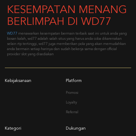
KESEMPATAN MENANG
BERLIMPAH DI WD77
WD77
menawarkan kesempatan bermain terbaik saat ini untuk anda yang
bosan kalah, wd77 adalah salah situs yang harus anda coba dikarenakan
selain rtp tertinggi, wd77 juga memberikan pola yang akan memudahkan
anda bermain setiap harinya dan sudah bekerja sama dengan official
provider slot yang disediakan
Kebijaksanaan
Platform
Promosi
Loyalty
Referral
Kategori
Dukungan