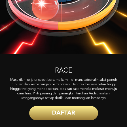
RACE
Masukilah ke jalur cepat bersama kami - di mana adrenalin, aksi-penuh
hiburan dan kemenangan bertabrakan! Dari trek berkecepatan tinggi
hingga trek yang mendebarkan, saksikan saat mereka melesat menuju
garis finis. Pilih pesaing dan pasangkan taruhan Anda, rasakan
ketegangannya setiap detik - dan menangkan lombanya!
DAFTAR