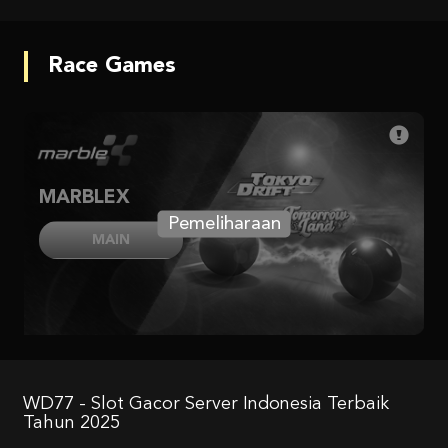
Race Games
MARBLEX
MAIN
WD77 - Slot Gacor Server Indonesia Terbaik
Tahun 2025