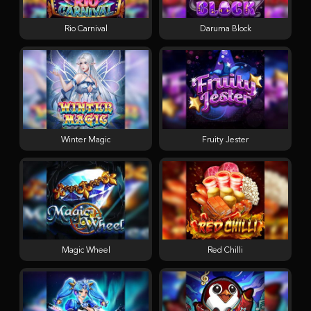
Rio Carnival
Daruma Block
Winter Magic
Fruity Jester
Magic Wheel
Red Chilli