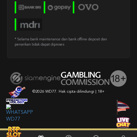
* Selama bank maintenance dan bank offline deposit dan
penarikan tidak dapat diproses
©2026 WD77. Hak cipta dilindungi | 18+