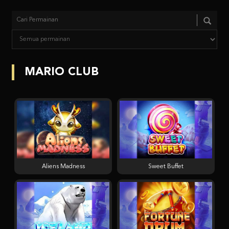
MARIO CLUB
Aliens Madness
Sweet Buffet