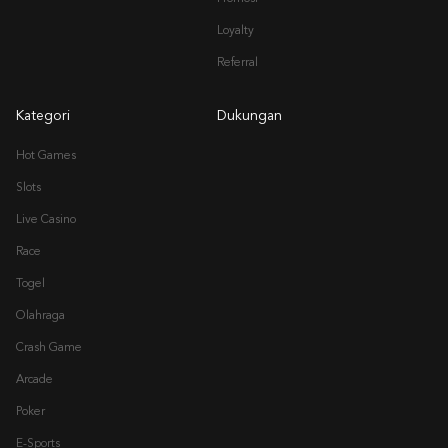
Loyalty
Referral
Kategori
Dukungan
Hot Games
Slots
Live Casino
Race
Togel
Olahraga
Crash Game
Arcade
Poker
E-Sports