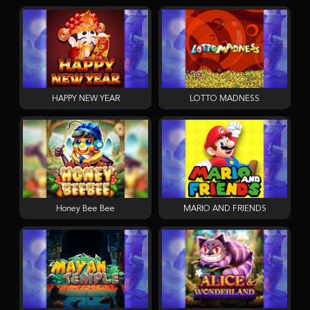
HAPPY NEW YEAR
LOTTO MADNESS
Honey Bee Bee
MARIO AND FRIENDS