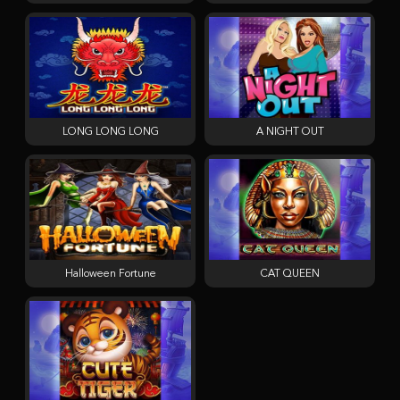
LONG LONG LONG
A NIGHT OUT
Halloween Fortune
CAT QUEEN