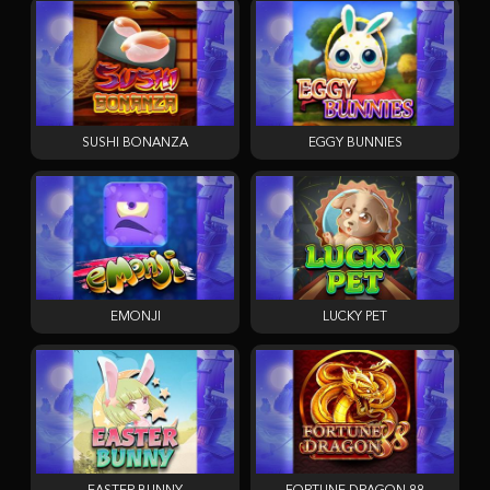
SUSHI BONANZA
EGGY BUNNIES
EMONJI
LUCKY PET