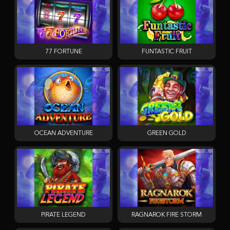
77 FORTUNE
FUNTASTIC FRUIT
OCEAN ADVENTURE
GREEN GOLD
PIRATE LEGEND
RAGNAROK FIRE STORM