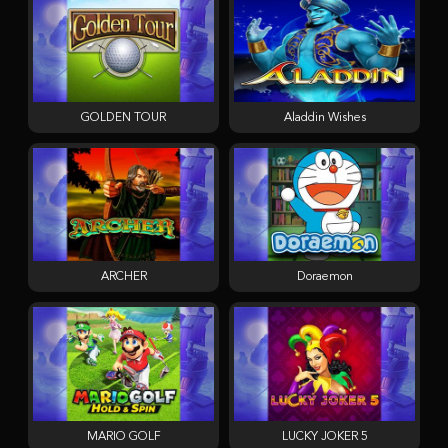
GOLDEN TOUR
Aladdin Wishes
ARCHER
Doraemon
MARIO GOLF
LUCKY JOKER 5