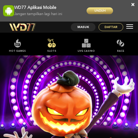
×
WD77 Aplikasi Mobile
UNDUH
Jangan tampilkan lagi hari ini
MASUK
DAFTAR
HOT GAMES
SLOTS
LIVE CASINO
RACE