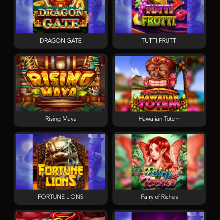
DRAGON GATE
TUTTI FRUTTI
Rising Maya
Hawaiian Totem
FORTUNE LIONS
Fairy of Riches