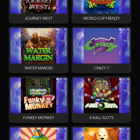
JOURNEY WEST
WORLD CUP FRENZY
WATER MARGIN
CRAZY 7
FUNKEY MONKEY
8 BALL SLOTS