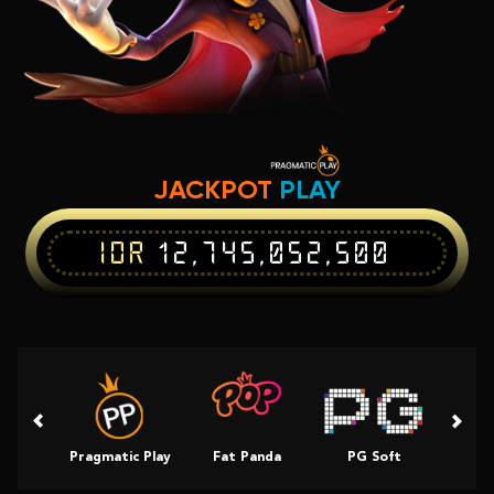
JACKPOT
PLAY
IDR
12,745,052,500
Pragmatic Play
Fat Panda
PG Soft
Slot