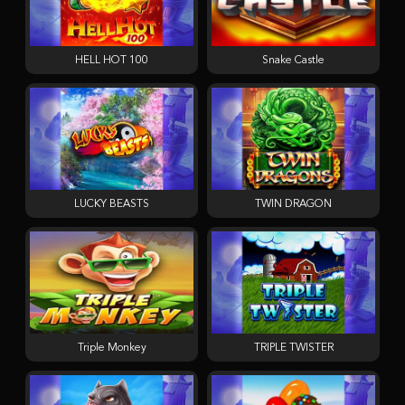
HELL HOT 100
Snake Castle
LUCKY BEASTS
TWIN DRAGON
Triple Monkey
TRIPLE TWISTER