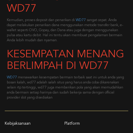
WD77
Kemudian, proses deposit dan penarikan di
WD77
sangat cepat. Anda
dapat melakukan penarikan dana menggunakan metode transfer bank, e-
wallet seperti OVO, Gopay, dan Dana atau juga dengan menggunakan
pulsa atau kartu debit. Hal ini tentu akan membuat pengalaman bermain
Anda lebih mudah dan nyaman.
KESEMPATAN MENANG
BERLIMPAH DI WD77
WD77
menawarkan kesempatan bermain terbaik saat ini untuk anda yang
bosan kalah, wd77 adalah salah situs yang harus anda coba dikarenakan
selain rtp tertinggi, wd77 juga memberikan pola yang akan memudahkan
anda bermain setiap harinya dan sudah bekerja sama dengan official
provider slot yang disediakan
Kebijaksanaan
Platform