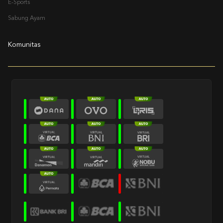
E-Sports
Sabung Ayam
Komunitas