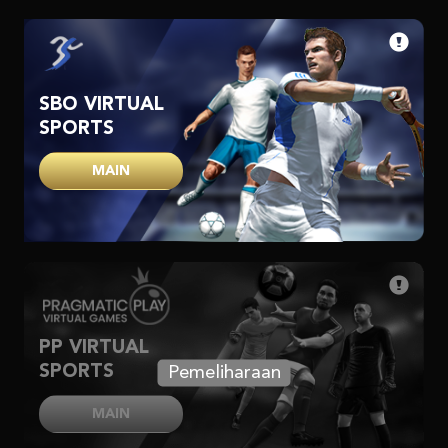
SBO VIRTUAL
SPORTS
MAIN
PP VIRTUAL
SPORTS
MAIN