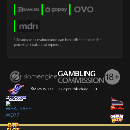
* Selama bank maintenance dan bank offline deposit dan
penarikan tidak dapat diproses
©2026 WD77. Hak cipta dilindungi | 18+