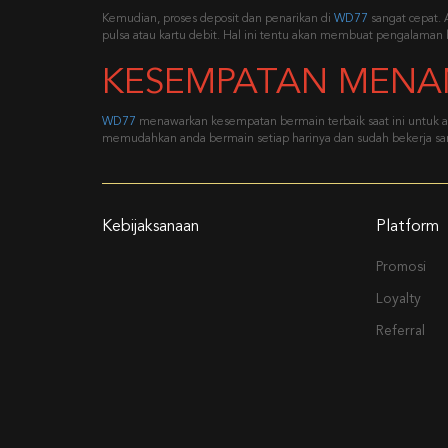
Kemudian, proses deposit dan penarikan di
WD77
sangat cepat.
pulsa atau kartu debit. Hal ini tentu akan membuat pengalama
KESEMPATAN MENAN
WD77
menawarkan kesempatan bermain terbaik saat ini untuk an
memudahkan anda bermain setiap harinya dan sudah bekerja sama 
Kebijaksanaan
Platform
Promosi
Loyalty
Referral