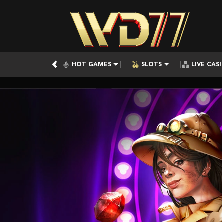
HOT GAMES
SLOTS
LIVE CAS