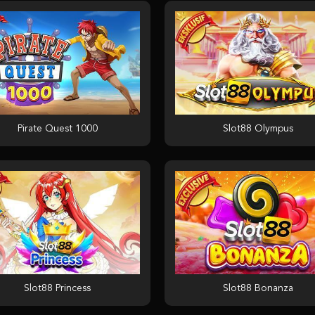
Pirate Quest 1000
Slot88 Olympus
Slot88 Princess
Slot88 Bonanza