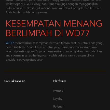
dapat melakukan penarikan dana menggunakan metode transfer bank, e-
wallet seperti OVO, Gopay, dan Dana atau juga dengan menggunakan
pulsa atau kartu debit. Hal ini tentu akan membuat pengalaman bermain
Anda lebih mudah dan nyaman.
KESEMPATAN MENANG
BERLIMPAH DI WD77
WD77
menawarkan kesempatan bermain terbaik saat ini untuk anda yang
bosan kalah, wd77 adalah salah situs yang harus anda coba dikarenakan
selain rtp tertinggi, wd77 juga memberikan pola yang akan memudahkan
anda bermain setiap harinya dan sudah bekerja sama dengan official
provider slot yang disediakan
Kebijaksanaan
Platform
Promosi
Loyalty
Referral