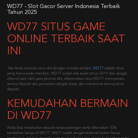
WD77 - Slot Gacor Server Indonesia Terbaik
Tahun 2025
WD77 SITUS GAME
ONLINE TERBAIK SAAT
INI
Jika Anda mencari situs slot dengan winrate terbaik,
WD77
adalah situs
yang harus anda mainkan. WD77 sudah ada sejak tahun 2019 dan sangat
dikenal baik oleh para pecinta slot, dikarenakan situs WD77 memproses
semua deposit dan penarikan sangat cepat, dan menerima semua jenis
deposit.
KEMUDAHAN BERMAIN
DI WD77
Anda bisa melakukan deposit tanpa potongan serta dikenakan 10%
tambahan hanya di
WD77. Wd77 sudah sangat terkenal bukan hanya