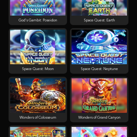
God's Gambit: Poseidon
Space Quest: Earth
Space Quest: Moon
Space Quest: Neptune
Wonders of Colosseum
Wonders of Grand Canyon