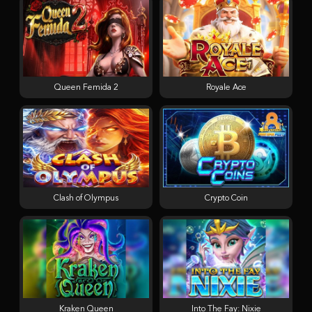
Queen Femida 2
Royale Ace
Clash of Olympus
Crypto Coin
Kraken Queen
Into The Fay: Nixie