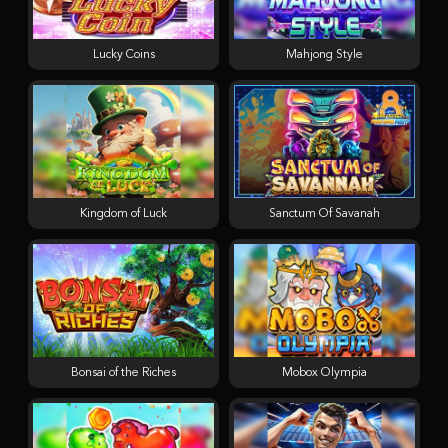
Lucky Coins
Mahjong Style
Kingdom of Luck
Sanctum Of Savanah
Bonsai of the Riches
Mobox Olympia