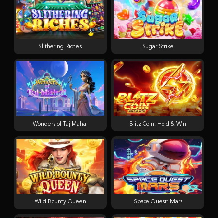
Slithering Riches
Sugar Strike
Wonders of Taj Mahal
Blitz Coin: Hold & Win
Wild Bounty Queen
Space Quest: Mars