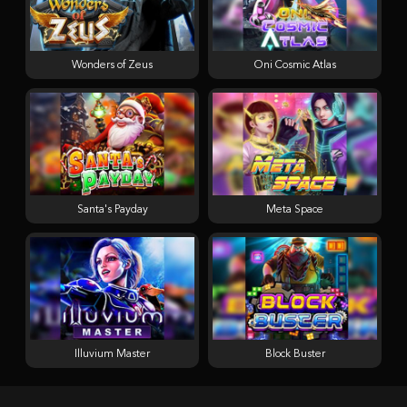
Wonders of Zeus
Oni Cosmic Atlas
Santa's Payday
Meta Space
Illuvium Master
Block Buster