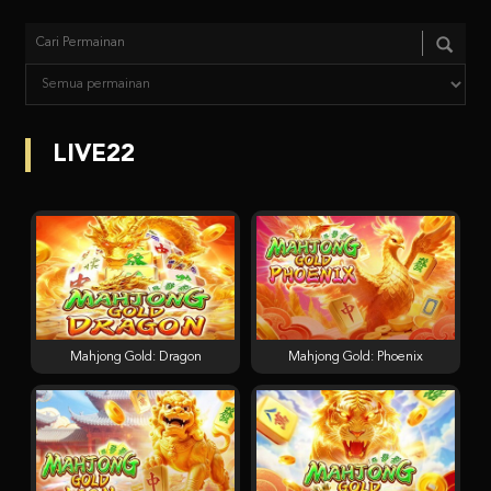
LIVE22
Mahjong Gold: Dragon
Mahjong Gold: Phoenix