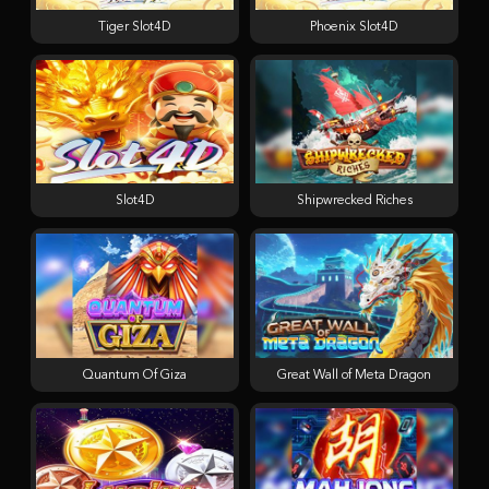
Tiger Slot4D
Phoenix Slot4D
Slot4D
Shipwrecked Riches
Quantum Of Giza
Great Wall of Meta Dragon