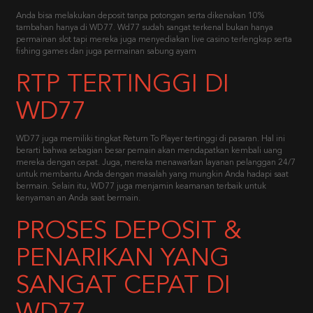
Anda bisa melakukan deposit tanpa potongan serta dikenakan 10%
tambahan hanya di
WD77. Wd77 sudah sangat terkenal bukan hanya
permainan slot tapi mereka juga menyediakan live casino terlengkap serta
fishing games dan juga permainan sabung ayam
RTP TERTINGGI DI
WD77
WD77 juga memiliki tingkat Return To Player tertinggi di pasaran. Hal ini
berarti bahwa sebagian besar pemain akan mendapatkan kembali uang
mereka dengan cepat. Juga, mereka menawarkan layanan pelanggan 24/7
untuk membantu Anda dengan masalah yang mungkin Anda hadapi saat
bermain. Selain itu, WD77 juga menjamin keamanan terbaik untuk
kenyaman an Anda saat bermain.
PROSES DEPOSIT &
PENARIKAN YANG
SANGAT CEPAT DI