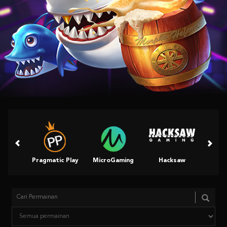
Pragmatic Play
MicroGaming
Hacksaw
King