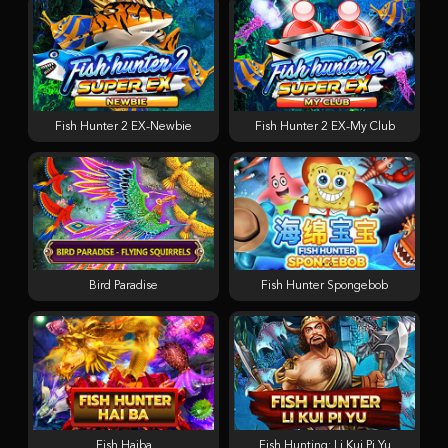
Fish Hunter 2 EX-Newbie
Fish Hunter 2 EX-My Club
Bird Paradise
Fish Hunter Spongebob
Fish Haiba
Fish Hunting: Li Kui Pi Yu