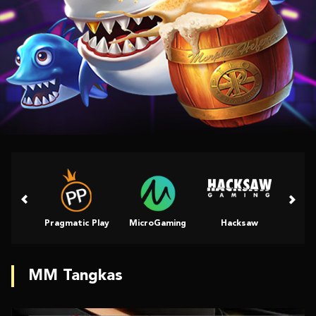
Pragmatic Play
MicroGaming
Hacksaw
King
MM Tangkas