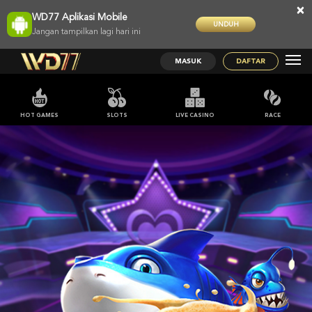
×
WD77 Aplikasi Mobile
UNDUH
Jangan tampilkan lagi hari ini
MASUK
DAFTAR
HOT GAMES
SLOTS
LIVE CASINO
RACE