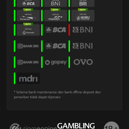
* Selama bank maintenance dan bank offline deposit dan
penarikan tidak dapat diproses