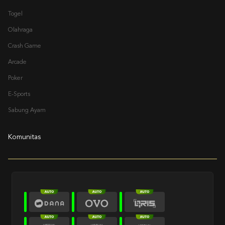
Togel
Olahraga
Crash Game
Arcade
Poker
E-Sports
Sabung Ayam
Komunitas