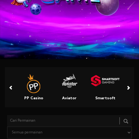
PP Casino
Aviator
Smartsoft
Micr