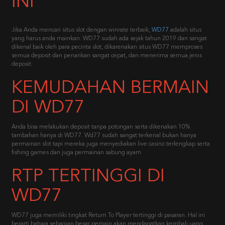
INI
Jika Anda mencari situs slot dengan winrate terbaik,
WD77
adalah situs
yang harus anda mainkan. WD77 sudah ada sejak tahun 2019 dan sangat
dikenal baik oleh para pecinta slot, dikarenakan situs WD77 memproses
semua deposit dan penarikan sangat cepat, dan menerima semua jenis
deposit.
KEMUDAHAN BERMAIN
DI WD77
Anda bisa melakukan deposit tanpa potongan serta dikenakan 10%
tambahan hanya di
WD77. Wd77 sudah sangat terkenal bukan hanya
permainan slot tapi mereka juga menyediakan live casino terlengkap serta
fishing games dan juga permainan sabung ayam
RTP TERTINGGI DI
WD77
WD77 juga memiliki tingkat Return To Player tertinggi di pasaran. Hal ini
berarti bahwa sebagian besar pemain akan mendapatkan kembali uang