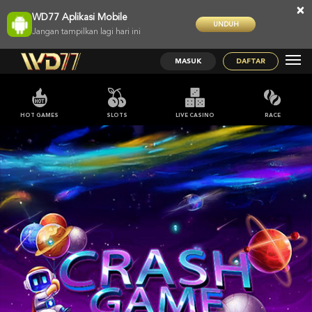
×
WD77 Aplikasi Mobile
UNDUH
Jangan tampilkan lagi hari ini
MASUK
DAFTAR
HOT GAMES
SLOTS
LIVE CASINO
RACE