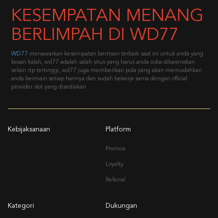
KESEMPATAN MENANG
BERLIMPAH DI WD77
WD77
menawarkan kesempatan bermain terbaik saat ini untuk anda yang
bosan kalah, wd77 adalah salah situs yang harus anda coba dikarenakan
selain rtp tertinggi, wd77 juga memberikan pola yang akan memudahkan
anda bermain setiap harinya dan sudah bekerja sama dengan official
provider slot yang disediakan
Kebijaksanaan
Platform
Promosi
Loyalty
Referral
Kategori
Dukungan