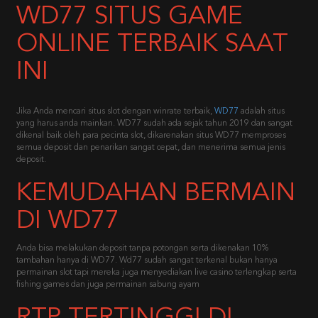
WD77 SITUS GAME
ONLINE TERBAIK SAAT
INI
Jika Anda mencari situs slot dengan winrate terbaik,
WD77
adalah situs
yang harus anda mainkan. WD77 sudah ada sejak tahun 2019 dan sangat
dikenal baik oleh para pecinta slot, dikarenakan situs WD77 memproses
semua deposit dan penarikan sangat cepat, dan menerima semua jenis
deposit.
KEMUDAHAN BERMAIN
DI WD77
Anda bisa melakukan deposit tanpa potongan serta dikenakan 10%
tambahan hanya di
WD77. Wd77 sudah sangat terkenal bukan hanya
permainan slot tapi mereka juga menyediakan live casino terlengkap serta
fishing games dan juga permainan sabung ayam