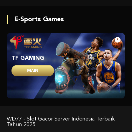
E-Sports Games
TF GAMING
MAIN
WD77 - Slot Gacor Server Indonesia Terbaik
Tahun 2025