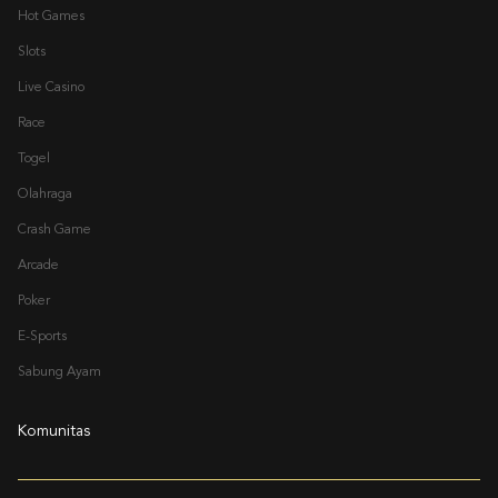
Hot Games
Slots
Live Casino
Race
Togel
Olahraga
Crash Game
Arcade
Poker
E-Sports
Sabung Ayam
Komunitas