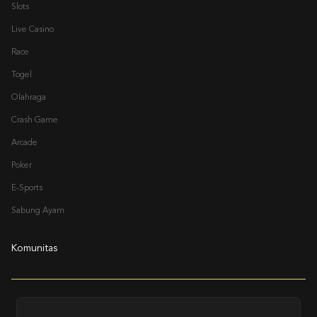
Slots
Live Casino
Race
Togel
Olahraga
Crash Game
Arcade
Poker
E-Sports
Sabung Ayam
Komunitas