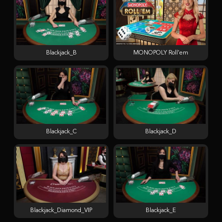
Blackjack_B
MONOPOLY Roll'em
Blackjack_C
Blackjack_D
Blackjack_Diamond_VIP
Blackjack_E