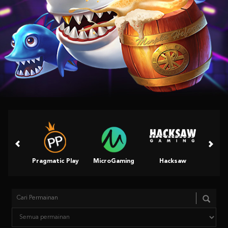
Pragmatic Play
MicroGaming
Hacksaw
King