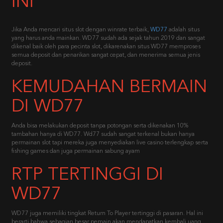
INI
Jika Anda mencari situs slot dengan winrate terbaik,
WD77
adalah situs
yang harus anda mainkan. WD77 sudah ada sejak tahun 2019 dan sangat
dikenal baik oleh para pecinta slot, dikarenakan situs WD77 memproses
semua deposit dan penarikan sangat cepat, dan menerima semua jenis
deposit.
KEMUDAHAN BERMAIN
DI WD77
Anda bisa melakukan deposit tanpa potongan serta dikenakan 10%
tambahan hanya di
WD77. Wd77 sudah sangat terkenal bukan hanya
permainan slot tapi mereka juga menyediakan live casino terlengkap serta
fishing games dan juga permainan sabung ayam
RTP TERTINGGI DI
WD77
WD77 juga memiliki tingkat Return To Player tertinggi di pasaran. Hal ini
berarti bahwa sebagian besar pemain akan mendapatkan kembali uang