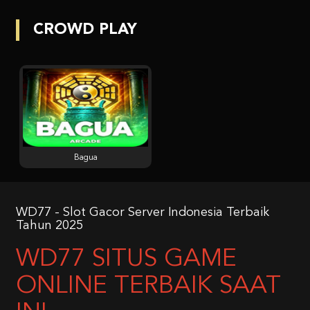
CROWD PLAY
Bagua
WD77 - Slot Gacor Server Indonesia Terbaik
Tahun 2025
WD77 SITUS GAME
ONLINE TERBAIK SAAT