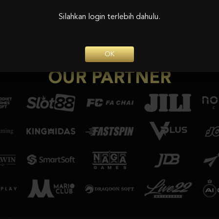
Silahkan login terlebih dahulu.
OK
OUR PARTNER