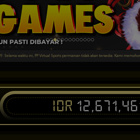
 waktu ini, PP Virtual Sports permainan tidak akan tersedia. Kami memohon maaf a
IDR
12,671,46