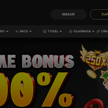
MASUK
DA
INO
RACE
TOGEL
OLAHRAGA
CRA