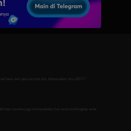
l baik oleh para pecinta slot, dikarenakan situs WD77
t tapi mereka juga menyediakan live casino terlengkap serta