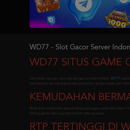
WD77 - Slot Gacor Server Indon
WD77 SITUS GAME O
Jika Anda mencari situs slot dengan winrate terbaik,
WD77
adala
memproses semua deposit dan penarikan sangat cepat, dan mene
KEMUDAHAN BERMA
Anda bisa melakukan deposit tanpa potongan serta dikenakan 
fishing games dan juga permainan sabung ayam
RTP TERTINGGI DI 